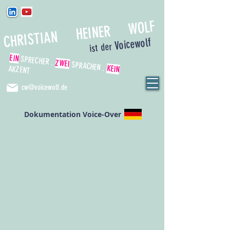
CHRISTIAN HEINER WOLF
Voicewolf
ist der
EIN
SPRECHER .
ZWEI
SPRACHEN .
KEIN
AKZENT
cw@voicewolf.de
Dokumentation Voice-Over